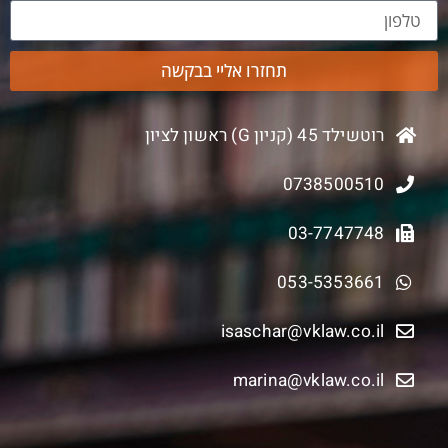
תחזרו אליי בבקשה
רוטשילד 45 (קניון G) ראשון לציון
0738500510
03-7747748
053-5353661
isaschar@vklaw.co.il
marina@vklaw.co.il