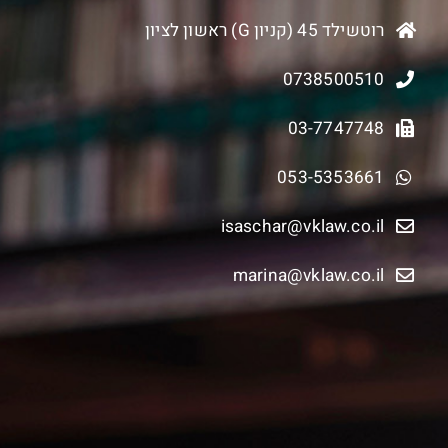
רוטשילד 45 (קניון G) ראשון לציון
0738500510
03-7747748
053-5353661
isaschar@vklaw.co.il
marina@vklaw.co.il