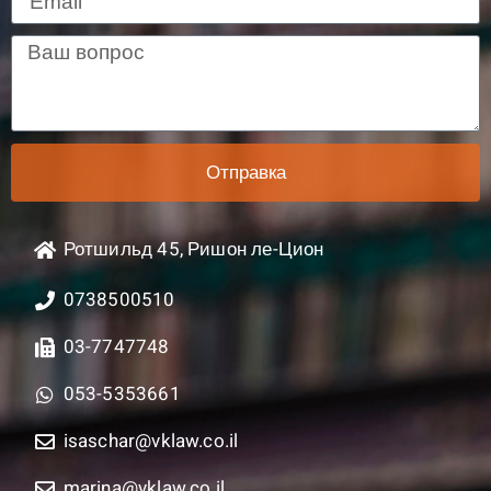
Отправка
Ротшильд 45, Ришон ле-Цион
0738500510
03-7747748
053-5353661
isaschar@vklaw.co.il
marina@vklaw.co.il