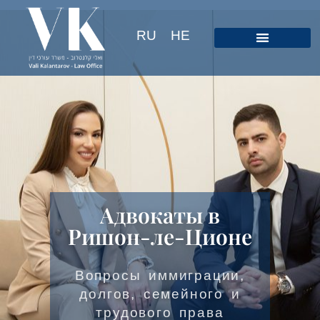
RU
HE
Адвокаты в
Ришон-ле-Ционе
Вопросы иммиграции,
долгов, семейного и
трудового права