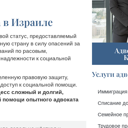
 в Израиле
вой статус, предоставляемый
ную страну в силу опасений за
Адв
ваний по расовым,
К
инадлежности к социальной
Услуги ад
еленную правовую защиту,
 доступ к социальной помощи.
Иммиграция 
цесс сложный и долгий,
 помощи опытного адвоката
Списание до
Семейное п
Трудовое пр