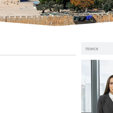
беженца
у?
плюсы и минусы