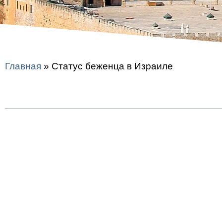
Главная
»
Статус беженца в Израиле
Содержание
Получить статус беженца в Израиле
Какие нужны документы?
Пошаговая инструкция получения статуса 
«Синяя бумага» – виза 2А5
Как беженцу устроиться в Израиле на работ
Последствия статуса беженца в Израиле – 