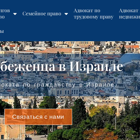
лгов
Адвокат по
Адвокат
Семейное право
во
трудовому праву
недвижи
ты
 беженца в Израиле
оката по гражданству в Израиле.
ов
Связаться с нами