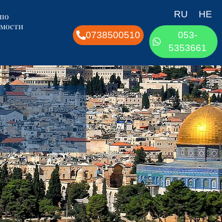
RU
HE
 по
мости
0738500510
053-
5353661