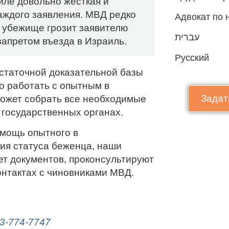
иле довольно жёсткая и
аждого заявления. МВД редко
Адвокат по 
в убежище грозит заявителю
עברית
апретом въезда в Израиль.
Русский
остаточной доказательной базы
о работать с опытным в
Задат
может собрать все необходимые
 государственных органах.
омощь опытного в
ия статуса беженца, наши
ет документов, проконсультируют
онтактах с чиновниками МВД.
ля получения статуса беженца
3-774-7747
, пишите
в