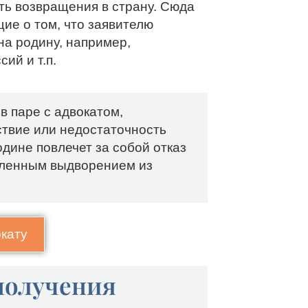
ь возвращения в страну. Сюда
ие о том, что заявителю
на родину, например,
ий и т.п.
в паре с адвокатом,
ствие или недостаточность
одине повлечет за собой отказ
дленным выдворением из
окату
получения