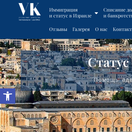
Иммиграция
Списание до
и статус в Израиле
и банкротст
Отзывы
Галерея
О нас
Контак
Статус
Помощь адв
Открыть панель инструмент