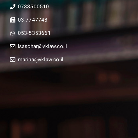
0738500510
03-7747748
053-5353661
isaschar@vklaw.co.il
marina@vklaw.co.il