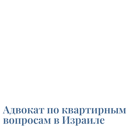
Израиле
Покупка и продажа квартир - помощь
адвоката по квартирным вопросам
Налоги на сделки купли-продажи
недвижимости
Купля-продажа земельных участков в
Израиле
Договоры аренды квартир - помощь
адвоката по квартирным вопросам
Договоры аренды коммерческой
недвижимости
Адвокат по квартирным
вопросам в Израиле