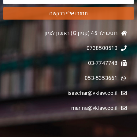
תחזרו אליי בבקשה
רוטשילד 45 (קניון G) ראשון לציון
0738500510
03-7747748
053-5353661
isaschar@vklaw.co.il
marina@vklaw.co.il